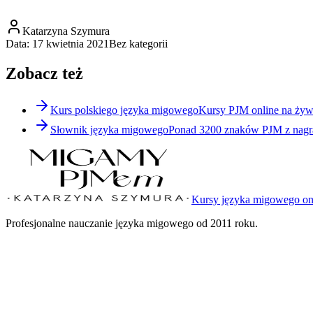
Katarzyna Szymura
Data:
17 kwietnia 2021
Bez kategorii
Zobacz też
Kurs polskiego języka migowego
Kursy PJM online na żyw
Słownik języka migowego
Ponad 3200 znaków PJM z nagra
Kursy języka migowego on
Profesjonalne nauczanie języka migowego od 2011 roku.