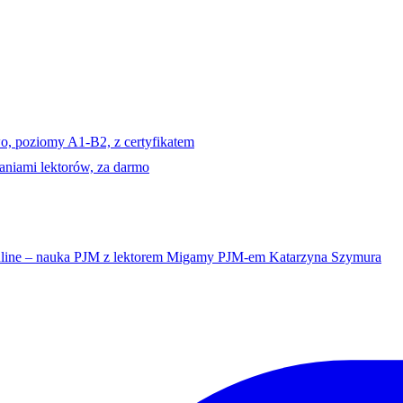
o, poziomy A1-B2, z certyfikatem
niami lektorów, za darmo
line – nauka PJM z lektorem Migamy PJM-em Katarzyna Szymura