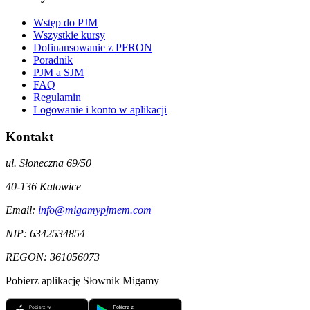
Wstęp do PJM
Wszystkie kursy
Dofinansowanie z PFRON
Poradnik
PJM a SJM
FAQ
Regulamin
Logowanie i konto w aplikacji
Kontakt
ul. Słoneczna 69/50
40-136
Katowice
Email:
info@migamypjmem.com
NIP:
6342534854
REGON:
361056073
Pobierz aplikację Słownik Migamy