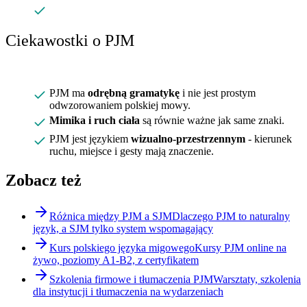
Ciekawostki o PJM
PJM ma
odrębną gramatykę
i nie jest prostym
odwzorowaniem polskiej mowy.
Mimika i ruch ciała
są równie ważne jak same znaki.
PJM jest językiem
wizualno-przestrzennym
- kierunek
ruchu, miejsce i gesty mają znaczenie.
Zobacz też
Różnica między PJM a SJM
Dlaczego PJM to naturalny
język, a SJM tylko system wspomagający
Kurs polskiego języka migowego
Kursy PJM online na
żywo, poziomy A1-B2, z certyfikatem
Szkolenia firmowe i tłumaczenia PJM
Warsztaty, szkolenia
dla instytucji i tłumaczenia na wydarzeniach