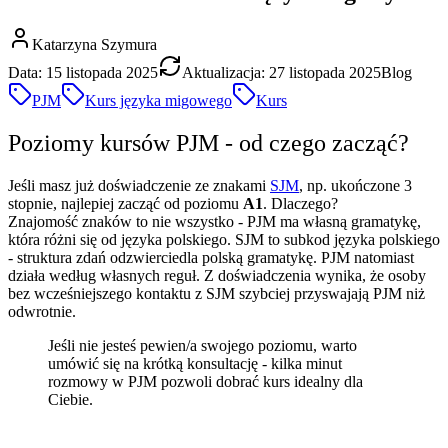
Katarzyna Szymura
Data:
15 listopada 2025
Aktualizacja:
27 listopada 2025
Blog
PJM
Kurs języka migowego
Kurs
Poziomy kursów PJM - od czego zacząć?
Jeśli masz już doświadczenie ze znakami
SJM
, np. ukończone 3
stopnie, najlepiej zacząć od poziomu
A1
. Dlaczego?
Znajomość znaków to nie wszystko - PJM ma własną gramatykę,
która różni się od języka polskiego. SJM to subkod języka polskiego
- struktura zdań odzwierciedla polską gramatykę. PJM natomiast
działa według własnych reguł. Z doświadczenia wynika, że osoby
bez wcześniejszego kontaktu z SJM szybciej przyswajają PJM niż
odwrotnie.
Jeśli nie jesteś pewien/a swojego poziomu, warto
umówić się na krótką konsultację - kilka minut
rozmowy w PJM pozwoli dobrać kurs idealny dla
Ciebie.