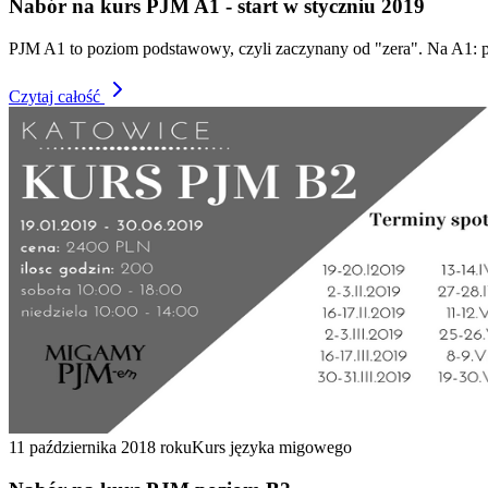
Nabór na kurs PJM A1 - start w styczniu 2019
PJM A1 to poziom podstawowy, czyli zaczynany od "zera". Na A1: po
Czytaj całość
11 października 2018 roku
Kurs języka migowego