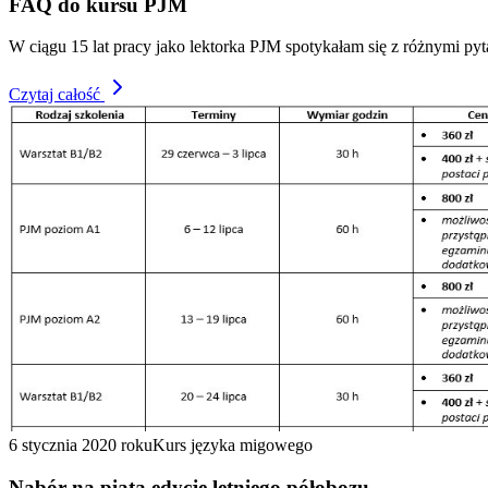
FAQ do kursu PJM
W ciągu 15 lat pracy jako lektorka PJM spotykałam się z różnymi pyt
Czytaj całość
6 stycznia 2020 roku
Kurs języka migowego
Nabór na piątą edycję letniego półobozu