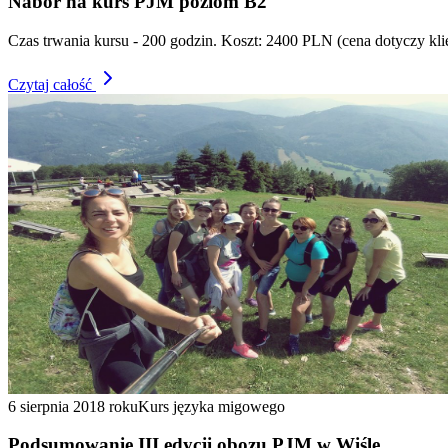
Nabór na kurs PJM poziom B2
Czas trwania kursu - 200 godzin. Koszt: 2400 PLN (cena dotyczy kl
Czytaj całość
6 sierpnia 2018 roku
Kurs języka migowego
Podsumowanie III edycji obozu PJM w Wiśle