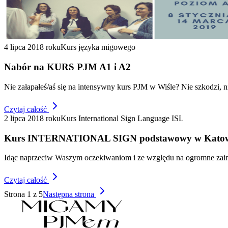
4 lipca 2018 roku
Kurs języka migowego
Nabór na KURS PJM A1 i A2
Nie załapałeś/aś się na intensywny kurs PJM w Wiśle? Nie szkodzi, n
Czytaj całość
2 lipca 2018 roku
Kurs International Sign Language ISL
Kurs INTERNATIONAL SIGN podstawowy w Katow
Idąc naprzeciw Waszym oczekiwaniom i ze względu na ogromne zaint
Czytaj całość
Strona 1 z
5
Następna strona