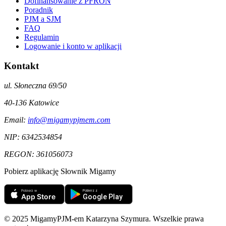
Dofinansowanie z PFRON
Poradnik
PJM a SJM
FAQ
Regulamin
Logowanie i konto w aplikacji
Kontakt
ul. Słoneczna 69/50
40-136
Katowice
Email:
info@migamypjmem.com
NIP:
6342534854
REGON:
361056073
Pobierz aplikację Słownik Migamy
© 2025 MigamyPJM-em Katarzyna Szymura. Wszelkie prawa