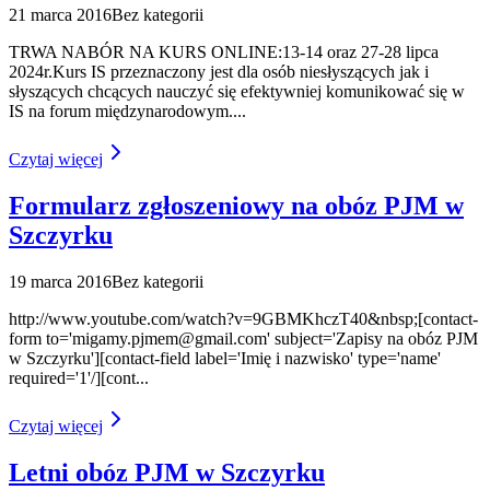
21 marca 2016
Bez kategorii
TRWA NABÓR NA KURS ONLINE:13-14 oraz 27-28 lipca
2024r.Kurs IS przeznaczony jest dla osób niesłyszących jak i
słyszących chcących nauczyć się efektywniej komunikować się w
IS na forum międzynarodowym.
...
Czytaj więcej
Formularz zgłoszeniowy na obóz PJM w
Szczyrku
19 marca 2016
Bez kategorii
http://www.youtube.com/watch?v=9GBMKhczT40&nbsp;[contact-
form to='
migamy.pjmem@gmail.com
' subject='Zapisy na obóz PJM
w Szczyrku'][contact-field label='Imię i nazwisko' type='name'
required='1'/][cont
...
Czytaj więcej
Letni obóz PJM w Szczyrku