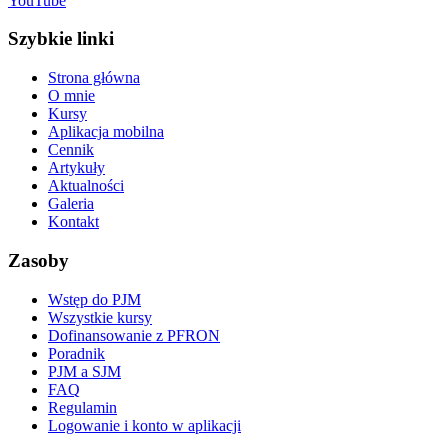
YouTube
Szybkie linki
Strona główna
O mnie
Kursy
Aplikacja mobilna
Cennik
Artykuły
Aktualności
Galeria
Kontakt
Zasoby
Wstęp do PJM
Wszystkie kursy
Dofinansowanie z PFRON
Poradnik
PJM a SJM
FAQ
Regulamin
Logowanie i konto w aplikacji