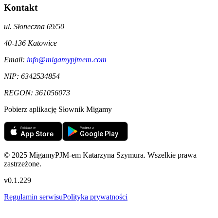
Kontakt
ul. Słoneczna 69/50
40-136
Katowice
Email:
info@migamypjmem.com
NIP:
6342534854
REGON:
361056073
Pobierz aplikację Słownik Migamy
© 2025 MigamyPJM-em Katarzyna Szymura. Wszelkie prawa
zastrzeżone.
v
0.1.229
Regulamin serwisu
Polityka prywatności