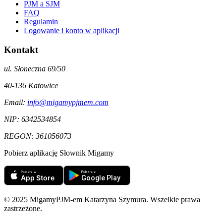
PJM a SJM
FAQ
Regulamin
Logowanie i konto w aplikacji
Kontakt
ul. Słoneczna 69/50
40-136
Katowice
Email:
info@migamypjmem.com
NIP:
6342534854
REGON:
361056073
Pobierz aplikację Słownik Migamy
© 2025 MigamyPJM-em Katarzyna Szymura. Wszelkie prawa
zastrzeżone.