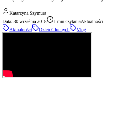
Katarzyna Szymura
Data:
30 września 2018
1
min czytania
Aktualności
Aktualności
Dzień Głuchych
Vlog