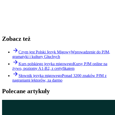
Zobacz też
Czym jest Polski Język Migowy
Wprowadzenie do PJM,
gramatyki i kultury Głuchych
Kurs polskiego języka migowego
Kursy PJM online na
żywo, poziomy A1-B2, z certyfikatem
Słownik języka migowego
Ponad 3200 znaków PJM z
nagraniami lektorów, za darmo
Polecane artykuły