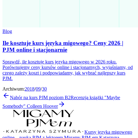
Blog
Ile kosztuje kurs języka migowego? Ceny 2026 |
PJM online i stacjonarnie
Sprawdź, ile kosztuje kurs języka migowego w 2026 roku.
Porównujemy ceny kursów online i stacjonarnych, wyjaśniamy, od
czego zależy koszt i podpowiadamy, jak wybrać najlepszy kurs
PJM.
Archiwum:
2018
/
09
/
30
Nabór na kurs PJM poziom B2
Recenzja książki "Maybe
Somebody" Colleen Hoover
Kursy języka migowego
online – nauka PJM z lektorem Migamy PJM-em Katarzyna