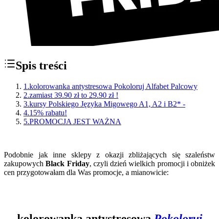
Spis treści
1
.
kolorowanka antystresowa Pokoloruj Alfabet Palcowy
2
.
zamiast 39.90 zł to 29.90 zł !
3
.
kursy Polskiego Języka Migowego A1, A2 i B2* -
4
.
15% rabatu!
5
.
PROMOCJA JEST WAŻNA
Podobnie jak inne sklepy z okazji zbliżających się szaleństw
zakupowych
Black Friday
, czyli dzień wielkich promocji i obniżek
cen przygotowałam dla Was promocje, a mianowicie:
kolorowanka antystresowa
Pokoloruj