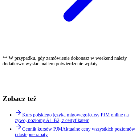
** W przypadku, gdy zamówienie dokonasz w weekend należy
dodatkowo wysłać mailem potwierdzenie wpłaty.
Zobacz też
Kurs polskiego języka migowego
Kursy PJM online na
żywo, poziomy A1-B2, z certyfikatem
Cennik kursów PJM
Aktualne ceny wszystkich poziomów
i dostępne rabaty