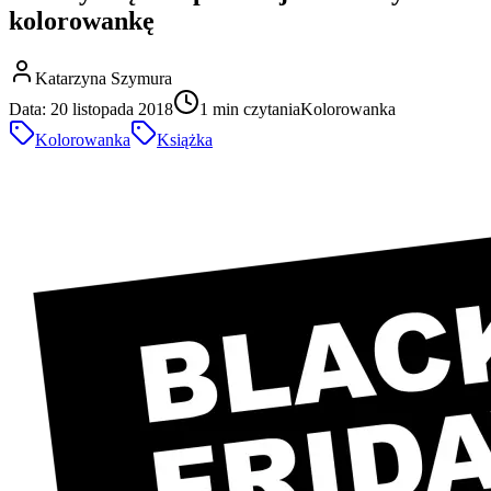
kolorowankę
Katarzyna Szymura
Data:
20 listopada 2018
1
min czytania
Kolorowanka
Kolorowanka
Książka