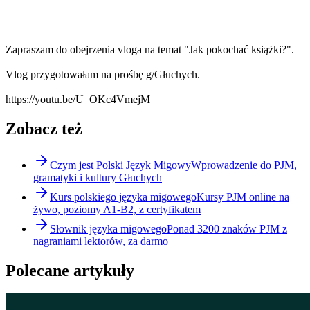
Zapraszam do obejrzenia vloga na temat "Jak pokochać książki?".
Vlog przygotowałam na prośbę g/Głuchych.
https://youtu.be/U_OKc4VmejM
Zobacz też
Czym jest Polski Język Migowy
Wprowadzenie do PJM,
gramatyki i kultury Głuchych
Kurs polskiego języka migowego
Kursy PJM online na
żywo, poziomy A1-B2, z certyfikatem
Słownik języka migowego
Ponad 3200 znaków PJM z
nagraniami lektorów, za darmo
Polecane artykuły