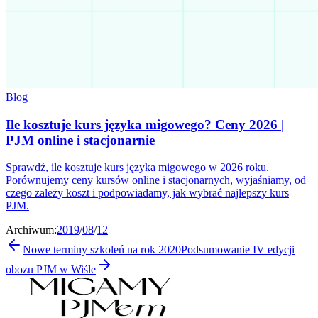
Blog
Ile kosztuje kurs języka migowego? Ceny 2026 |
PJM online i stacjonarnie
Sprawdź, ile kosztuje kurs języka migowego w 2026 roku.
Porównujemy ceny kursów online i stacjonarnych, wyjaśniamy, od
czego zależy koszt i podpowiadamy, jak wybrać najlepszy kurs
PJM.
Archiwum:
2019
/
08
/
12
Nowe terminy szkoleń na rok 2020
Podsumowanie IV edycji
obozu PJM w Wiśle