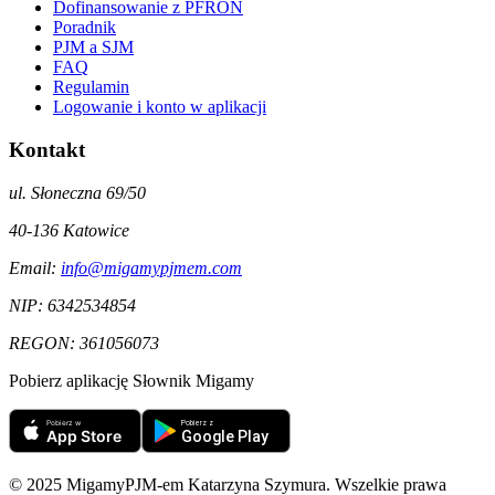
Dofinansowanie z PFRON
Poradnik
PJM a SJM
FAQ
Regulamin
Logowanie i konto w aplikacji
Kontakt
ul. Słoneczna 69/50
40-136
Katowice
Email:
info@migamypjmem.com
NIP:
6342534854
REGON:
361056073
Pobierz aplikację Słownik Migamy
© 2025 MigamyPJM-em Katarzyna Szymura. Wszelkie prawa