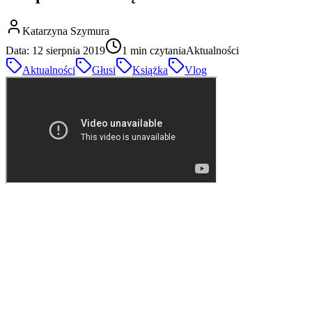
Katarzyna Szymura
Data:
12 sierpnia 2019
1
min czytania
Aktualności
Aktualności
Głusi
Książka
Vlog