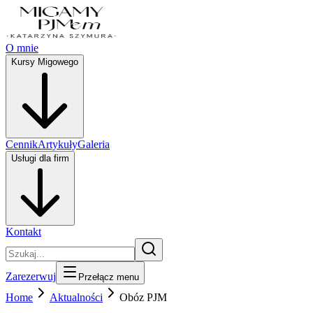
O mnie
Kursy Migowego
Cennik
Artykuły
Galeria
Usługi dla firm
Kontakt
Zarezerwuj
Przełącz menu
Home
Aktualności
Obóz PJM