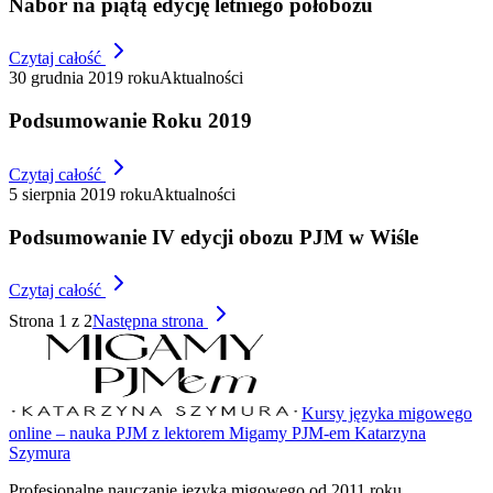
Nabór na piątą edycję letniego półobozu
Czytaj całość
30 grudnia 2019 roku
Aktualności
Podsumowanie Roku 2019
Czytaj całość
5 sierpnia 2019 roku
Aktualności
Podsumowanie IV edycji obozu PJM w Wiśle
Czytaj całość
Strona 1 z
2
Następna strona
Kursy języka migowego
online – nauka PJM z lektorem Migamy PJM-em Katarzyna
Szymura
Profesjonalne nauczanie języka migowego od 2011 roku.