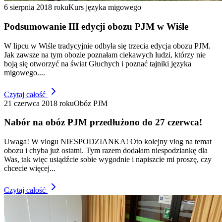
6 sierpnia 2018 roku
Kurs języka migowego
Podsumowanie III edycji obozu PJM w Wiśle
W lipcu w Wiśle tradycyjnie odbyła się trzecia edycja obozu PJM.
Jak zawsze na tym obozie poznałam ciekawych ludzi, którzy nie
boją się otworzyć na świat Głuchych i poznać tajniki języka
migowego....
Czytaj całość
21 czerwca 2018 roku
Obóz PJM
Nabór na obóz PJM przedłużono do 27 czerwca!
Uwaga! W vlogu NIESPODZIANKA! Oto kolejny vlog na temat
obozu i chyba już ostatni. Tym razem dodałam niespodziankę dla
Was, tak więc usiądźcie sobie wygodnie i napiszcie mi proszę, czy
chcecie więcej...
Czytaj całość