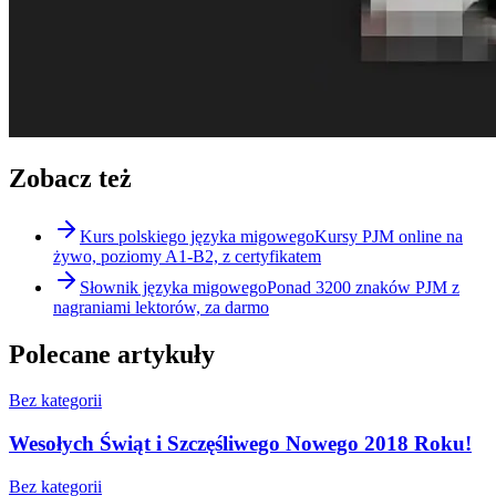
Zobacz też
Kurs polskiego języka migowego
Kursy PJM online na
żywo, poziomy A1-B2, z certyfikatem
Słownik języka migowego
Ponad 3200 znaków PJM z
nagraniami lektorów, za darmo
Polecane artykuły
Bez kategorii
Wesołych Świąt i Szczęśliwego Nowego 2018 Roku!
Bez kategorii