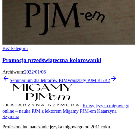
Bez kategorii
Promocja przedświąteczna kolorowanki
Archiwum:
2022
/
01
/
06
Seminarium dla lektorów PJM
Warsztaty PJM B1/B2
Kursy języka migowego
online – nauka PJM z lektorem Migamy PJM-em Katarzyna
Szymura
Profesjonalne nauczanie języka migowego od 2011 roku.