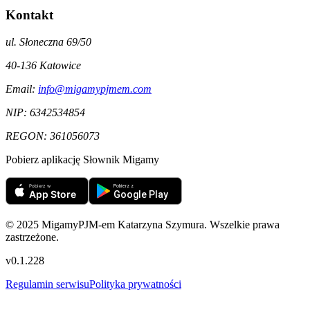
Kontakt
ul. Słoneczna 69/50
40-136
Katowice
Email:
info@migamypjmem.com
NIP:
6342534854
REGON:
361056073
Pobierz aplikację Słownik Migamy
© 2025 MigamyPJM-em Katarzyna Szymura. Wszelkie prawa
zastrzeżone.
v
0.1.228
Regulamin serwisu
Polityka prywatności