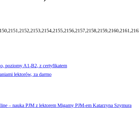
150,2151,2152,2153,2154,2155,2156,2157,2158,2159,2160,2161,216
o, poziomy A1-B2, z certyfikatem
niami lektorów, za darmo
line – nauka PJM z lektorem Migamy PJM-em Katarzyna Szymura