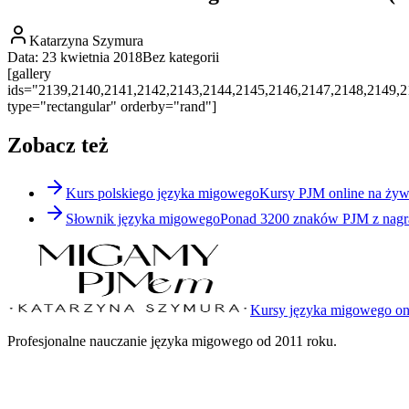
Katarzyna Szymura
Data:
23 kwietnia 2018
Bez kategorii
[gallery
ids="2139,2140,2141,2142,2143,2144,2145,2146,2147,2148,2149,2
type="rectangular" orderby="rand"]
Zobacz też
Kurs polskiego języka migowego
Kursy PJM online na żyw
Słownik języka migowego
Ponad 3200 znaków PJM z nagra
Kursy języka migowego on
Profesjonalne nauczanie języka migowego od 2011 roku.