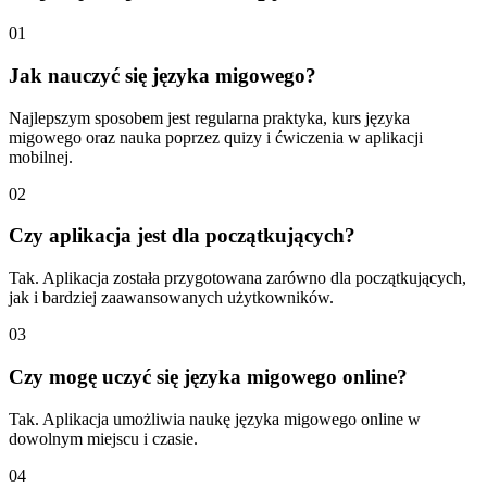
01
Jak nauczyć się języka migowego?
Najlepszym sposobem jest regularna praktyka, kurs języka
migowego oraz nauka poprzez quizy i ćwiczenia w aplikacji
mobilnej.
02
Czy aplikacja jest dla początkujących?
Tak. Aplikacja została przygotowana zarówno dla początkujących,
jak i bardziej zaawansowanych użytkowników.
03
Czy mogę uczyć się języka migowego online?
Tak. Aplikacja umożliwia naukę języka migowego online w
dowolnym miejscu i czasie.
04