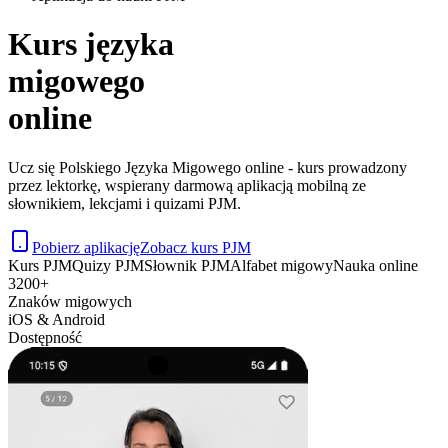
Kurs języka
migowego
online
Ucz się Polskiego Języka Migowego online - kurs prowadzony
przez lektorkę, wspierany darmową aplikacją mobilną ze
słownikiem, lekcjami i quizami PJM.
Pobierz aplikację
Zobacz kurs PJM
Kurs PJM
Quizy PJM
Słownik PJM
Alfabet migowy
Nauka online
3200+
Znaków migowych
iOS & Android
Dostępność