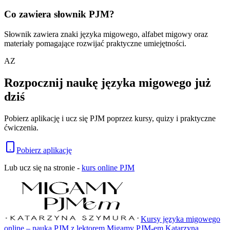
Co zawiera słownik PJM?
Słownik zawiera znaki języka migowego, alfabet migowy oraz
materiały pomagające rozwijać praktyczne umiejętności.
A
Z
Rozpocznij naukę języka migowego już
dziś
Pobierz aplikację i ucz się PJM poprzez kursy, quizy i praktyczne
ćwiczenia.
Pobierz aplikację
Lub ucz się na stronie -
kurs online PJM
Kursy języka migowego
online – nauka PJM z lektorem Migamy PJM-em Katarzyna