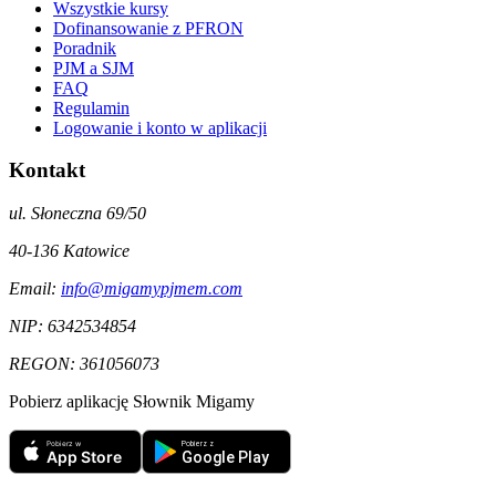
Wszystkie kursy
Dofinansowanie z PFRON
Poradnik
PJM a SJM
FAQ
Regulamin
Logowanie i konto w aplikacji
Kontakt
ul. Słoneczna 69/50
40-136
Katowice
Email:
info@migamypjmem.com
NIP:
6342534854
REGON:
361056073
Pobierz aplikację Słownik Migamy