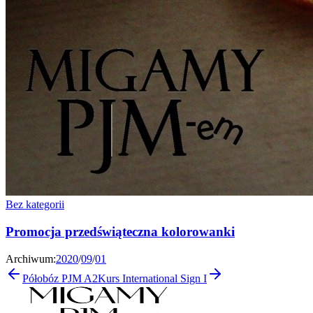
Bez kategorii
Promocja przedświąteczna kolorowanki
Archiwum:
2020
/
09
/
01
Półobóz PJM A2
Kurs International Sign I