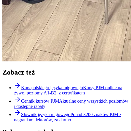
Zobacz też
Kurs polskiego języka migowego
Kursy PJM online na
żywo, poziomy A1-B2, z certyfikatem
Cennik kursów PJM
Aktualne ceny wszystkich poziomów
i dostępne rabaty
Słownik języka migowego
Ponad 3200 znaków PJM z
nagraniami lektorów, za darmo