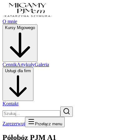
O mnie
Kursy Migowego
Cennik
Artykuły
Galeria
Usługi dla firm
Kontakt
Zarezerwuj
Przełącz menu
Półobóz PJM A1