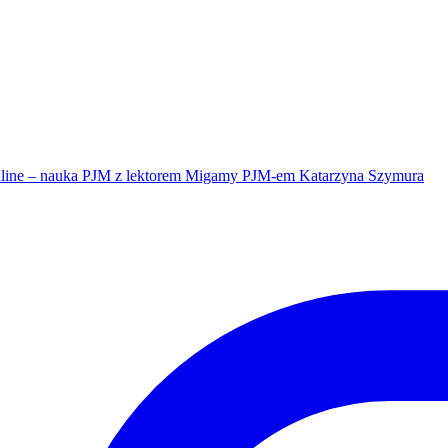
line – nauka PJM z lektorem Migamy PJM-em Katarzyna Szymura