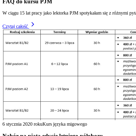
FAQ do kursu PJM
W ciągu 15 lat pracy jako lektorka PJM spotykałam się z różnymi pyt
Czytaj całość
6 stycznia 2020 roku
Kurs języka migowego
Nabór na piątą edycję letniego półobozu